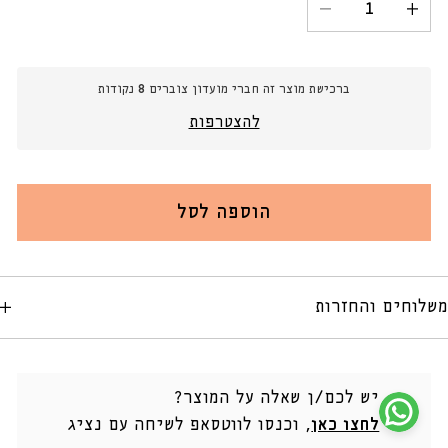
הגדל
הקטנת
כמות
כמות
עבור
עבור
אגרטל
אגרטל
ברכישת מוצר זה חברי מועדון צוברים
8
נקודות
קרמי
קרמי
קטן
קטן
להצטרפות
16x25.5
16x25.5
ס&quot;מ
ס&quot;מ
ZIRO
ZIRO
הוספה לסל
משלוחים והחזרות
יש לכם/ן שאלה על המוצר?
לחצו כאן
, וכנסו לווטסאפ לשיחה עם נציג