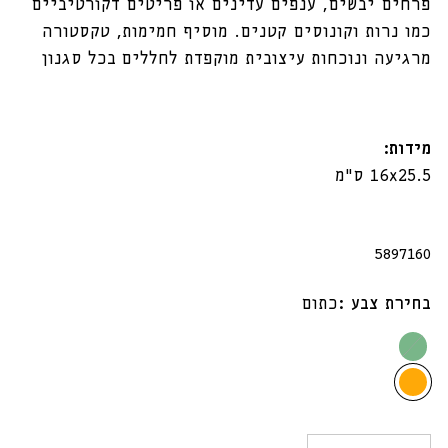
פרחים יבשים, ענפים עדינים או פריטים דקורטיביים
כמו נרות וקונוסים קטנים. מוסיף חמימות, טקסטורה
מרגיעה ונוכחות עיצובית מוקפדת לחללים בכל סגנון
מידות:
16x25.5 ס"מ
מק"ט:
5897160
בחירת צבע :
כתום
ירוק
כתום