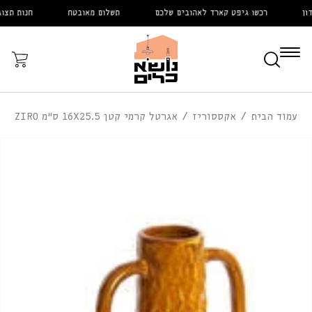
דלג
רכשו גיפט קארד לאהובים שלכם
תשלום מאובטח
חנות תצוגה 
לתוכן
עֲגָלָה
עמוד הבית
אקססוריז
אגרטל קרמי קטן 16X25.5 ס"מ ZIRO
דלג
לפרטי
המוצר