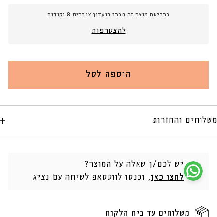
זוג
זוג
ברכישת מוצר זה חברי מועדון צוברים
8
נקודות
תומכי
תומכי
ספרים
ספרים
להצטרפות
משופעים
משופעים
בגימור
בגימור
אבן
אבן
טבעית
טבעית
הוספה לסל
משלוחים והחזרות
יש לכם/ן שאלה על המוצר?
לחצו כאן
, וכנסו לווטסאפ לשיחה עם נציג
משלוחים עד בית הלקוח