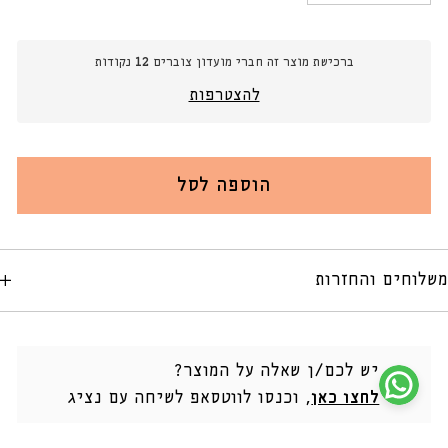
כמות
כמות
עבור
עבור
כרית
כרית
ברכישת מוצר זה חברי מועדון צוברים
12
נקודות
נוי
נוי
40
40
להצטרפות
ס&quot;מ
ס&quot;מ
BEREBD
BEREBD
עגולה
עגולה
הוספה לסל
משלוחים והחזרות
יש לכם/ן שאלה על המוצר?
לחצו כאן
, וכנסו לווטסאפ לשיחה עם נציג