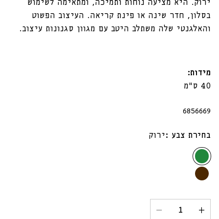
ירוק. היא מציעה נוחות ותמיכה, ומתאימה לשימוש
בסלון, חדר שינה או פינת קריאה. העיצוב הפשוט
והאלגנטי שלה משתלב היטב עם מגוון סגנונות עיצוב.
מידות:
40 ס"מ
מק"ט:
6856669
בחירת צבע :
ירוק
ירוק
חום
הגדל
הקטנת