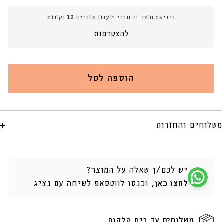
עבור
עבור
כרית
כרית
ברכישת מוצר זה חברי מועדון צוברים
12
נקודות
נוי
נוי
45/45
45/45
להצטרפות
ס&quot;מ
ס&quot;מ
MINCA
MINCA
הוספה לסל
משלוחים והחזרות
יש לכם/ן שאלה על המוצר?
לחצו כאן
, וכנסו לווטסאפ לשיחה עם נציג
משלוחים עד בית הלקוח