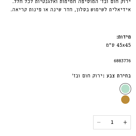
ירוק חום ובז' המוסיפה חמימות ואלגנטיות לכל חלל.
אידיאלית לשימוש בסלון, חדר שינה או פינות קריאה.
מידות:
45x45 ס"מ
מק"ט:
6883776
בחירת צבע :
ירוק חום ובז'
ירוק
חום
בז'
ובז'
וחום
הגדל
הקטנת
כמות
כמות