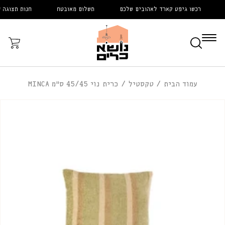
דלג
רכשו גיפט קארד לאהובים שלכם
תשלום מאובטח
חנות תצוגה ענ
לתוכן
עֲגָלָה
עמוד הבית
טקסטיל
כרית נוי 45/45 ס"מ MINCA
דלג
לפרטי
המוצר