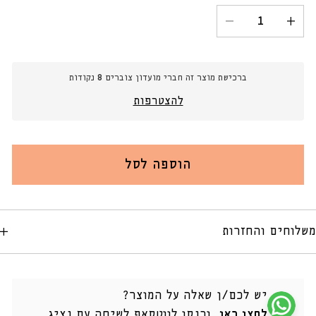
לא
זמינה
הגדל
הקטנת
כמות
כמות
עבור
עבור
מדף
מדף
ברכישת מוצר זה חברי מועדון צוברים
8
נקודות
מרחף
מרחף
עץ
עץ
להצטרפות
אלון
אלון
הוספה לסל
משלוחים והחזרות
יש לכם/ן שאלה על המוצר?
לחצו כאן
, וכנסו לווטסאפ לשיחה עם נציג