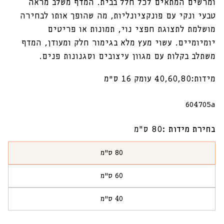
ומרשים המתאים לכל חלל בבית. המדף משלב מראה
טבעי ונקי עם פונקציונליות, מה שהופך אותו לבחירה
מושלמת לתצוגת חפצי נוי, תמונות או פריטים
יומיומיים. עשוי מעץ מלא בגימור חלק ומעודן, המדף
משתלב בקלות עם מגוון עיצובים וסגנונות פנים.
מידות:40,60,80 עומק 16 ס״מ
מק"ט:
604705a
בחירת מידות :
80 ס"מ
80 ס"מ
הגרסה
אזלה
60 ס"מ
או
הגרסה
לא
אזלה
זמינה
40 ס"מ
או
הגרסה
לא
אזלה
זמינה
או