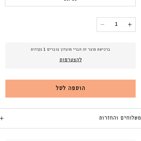
הגרסה
לא
אזלה
זמינה
או
לא
זמינה
הגדל
הקטנת
כמות
כמות
עבור
עבור
מילוי
מילוי
ברכישת מוצר זה חברי מועדון צוברים
1
נקודות
לכרית
לכרית
להצטרפות
הוספה לסל
משלוחים והחזרות