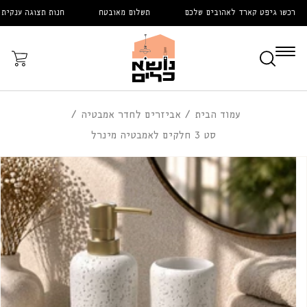
דלג
רכשו גיפט קארד לאהובים שלכם
תשלום מאובטח
חנות תצוגה ענקית
לתוכן
עֲגָלָה
עמוד הבית
אביזרים לחדר אמבטיה
סט 3 חלקים לאמבטיה מינרל
דלג
לפרטי
המוצר