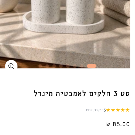
סט 3 חלקים לאמבטיה מינרל
★
★
★
★
★
5
ביקורת אחת
מחיר
85.00 ₪
רגיל