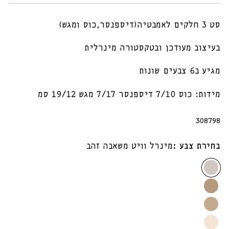
סט 3 חלקים לאמבטיה(דיספנסר,כוס ומגש)
בעיצוב מעודכן ובטקסטורה מינרלית
מגיע ב6 צבעים שונות
מידות: כוס 7/10 דיספנסר 7/17 מגש 19/12 סמ
מק"ט:
308798
בחירת צבע :
מינרל וויט משאבה זהב
מינרל
וויט
מינרל
משאבה
טקסטורה
טרבנטין
זהב
משאבה
משאבה
מינרל