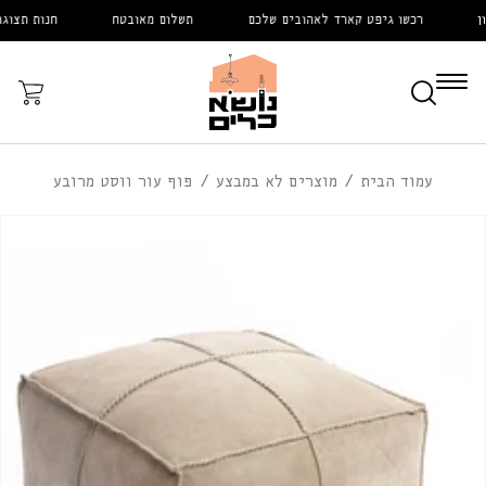
דלג
רכשו גיפט קארד לאהובים שלכם
תשלום מאובטח
חנות תצוגה ע
לתוכן
עֲגָלָה
עמוד הבית
מוצרים לא במבצע
פוף עור ווסט מרובע
דלג
לפרטי
המוצר