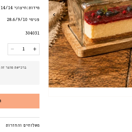
מידות:חיצוני 32/14/14
פנימי 28.6/9/10
מק"ט:
304031
הגדל
הקטנת
כמות
כמות
עבור
עבור
פעמון
פעמון
ברכישת מוצר זה 
עוגה
עוגה
אינגליש
אינגלי
זכוכית
זכוכית
ומגש
ומגש
עץ
עץ
מנגו
מנגו
ה
משלוחים והחזרות