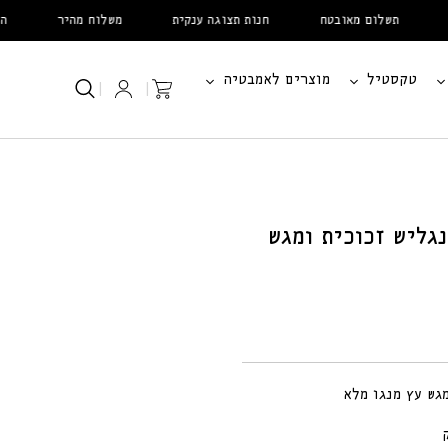
תשלום מאובטח
חנות תצוגה ענקית
משלוח מהיר
הטבות
טקסטיל
מוצרים לאמבטיה
עֲגָלָה
|
|
נגליש זכוכית ומגש
גש עץ מנגו מלא