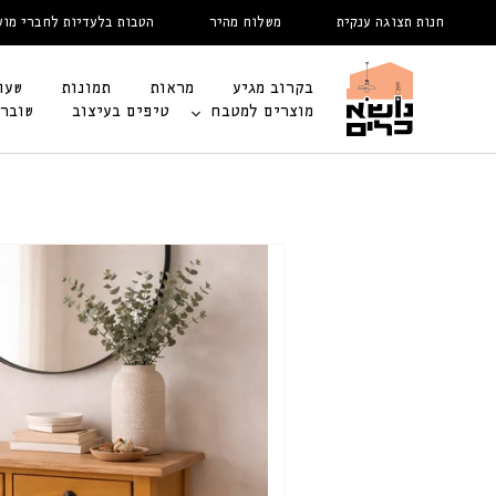
דלג
חנות תצוגה ענקית
משלוח מהיר
הטבות בלעדיות לחברי מועדון
לתוכן
בקרוב מגיע
מראות
תמונות
שעו
מוצרים למטבח
טיפים בעיצוב
שובר
דלג
לפרטי
המוצר