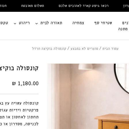
רכשו גיפט קארד לאהובים שלכם
תשלום מאובטח
חנות תצו
נים
שטיחי סף
צמחיה
תאורה לבית
ריהוט
טקסט
 מתנה
עמוד הבית
מוצרים לא במבצע
קונסולה בוקיצה חרדל
קונסולה בוקיצ
מחיר
1,180.00 ₪
רגיל
קונסולה עשויה עץ בג
פרקטיות וידיות עגול
תחתון לאחסון או תצו
לכניסה, מסדרון או כ