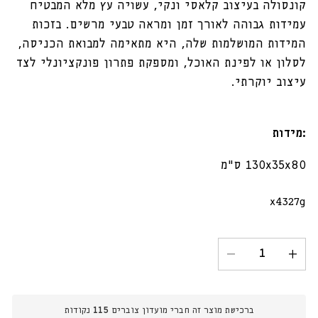
קונסולה בעיצוב קלאסי ונקי, עשויה עץ מלא המבטיח
עמידות גבוהה לאורך זמן ומראה טבעי מרשים. בזכות
המידות המושלמות שלה, היא מתאימה למבואת הכניסה,
לסלון או לפינת האוכל, ומספקת פתרון פונקציונלי לצד
עיצוב יוקרתי.
:מידות
130x35x80 ס"מ
מק"ט:
x4327g
הגדל
הקטנת
כמות
כמות
עבור
עבור
קונסולה
קונסולה
ברכישת מוצר זה חברי מועדון צוברים
115
נקודות
מעץ
מעץ