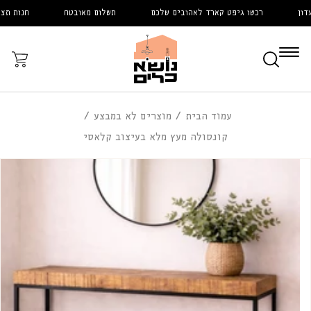
דלג
ן
רכשו גיפט קארד לאהובים שלכם
תשלום מאובטח
חנות תצוגה
לתוכן
עֲגָלָה
עמוד הבית
מוצרים לא במבצע
קונסולה מעץ מלא בעיצוב קלאסי
דלג
לפרטי
המוצר