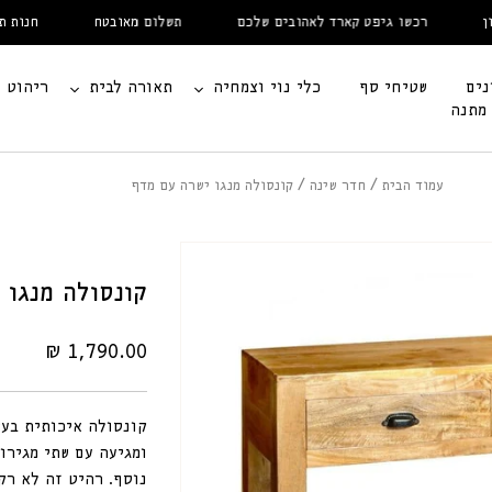
רכשו גיפט קארד לאהובים שלכם
תשלום מאובטח
חנות תצוג
נים
שטיחי סף
כלי נוי וצמחיה
תאורה לבית
ריהוט
 מתנה
עמוד הבית
חדר שינה
קונסולה מנגו ישרה עם מדף
קונסולה מנגו 
מחיר
1,790.00 ₪
רגיל
קונסולה איכותית בעי
ומגיעה עם שתי מגירו
נוסף. רהיט זה לא רק