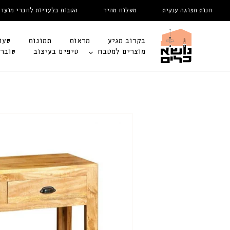
דלג
חנות תצוגה ענקית
משלוח מהיר
הטבות בלעדיות לחברי מועדון
לתוכן
בקרוב מגיע
מראות
תמונות
שעו
מוצרים למטבח
טיפים בעיצוב
שובר
דלג
לפרטי
המוצר