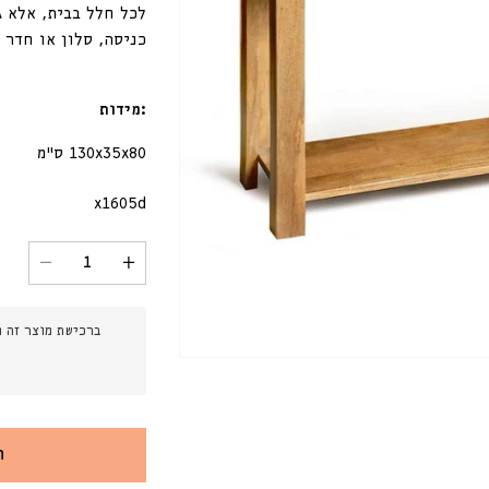
לכל חלל בבית, אלא ג
כניסה, סלון או חדר 
:מידות
130x35x80 ס"מ
מק"ט:
x1605d
הגדל
הקטנת
כמות
כמות
עבור
עבור
קונסולה
קונסול
ברכישת מוצר זה ח
מנגו
מנגו
ישרה
ישרה
עם
עם
מדף
מדף
ה