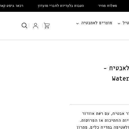
משלוח מהיר
הטבות בלעדיות לחברי מועדון
רכשו גיפט קארד לא
יל
מוצרים לאמבטיה
עֲגָלָה
|
|
אבטיח –
Wate
ר אבטיח, עם רשת אוורור
ות החתיכות או הפרוסות.
לשטיפה במדיח כלים. פתרון