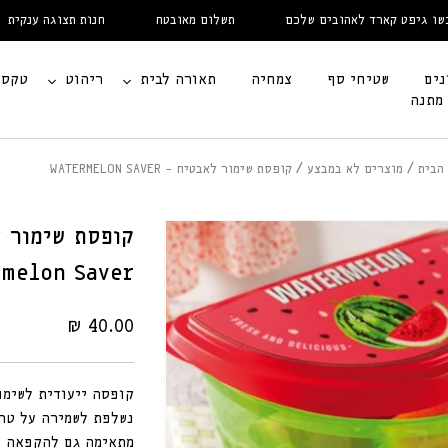
יפט קארד לאהובים שלכם
תשלום מאובטח
חנות תצוגה ענקית
נים
שטיחי סף
צמחיה
תאורה לבית
ריהוט
טקסט
 מתנה
הבית
מוצרים לא במבצע
קופסת שימור לאבטיח – WATERMELON SAVER
קופסת שימור ל
rmelon Saver
מחיר
40.00 ₪
רגיל
קופסה ייעודית לשימו
נשלפת לשמירה על טרי
מתאימה גם להקפאה ו