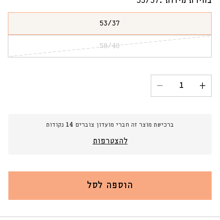
בחירת מידות :
53/37
53/37
הגרסה
אזלה
58/40
או
הגרסה
לא
אזלה
זמינה
או
לא
זמינה
הגדל
הקטנת
כמות
כמות
עבור
עבור
סל
סל
ברכישת מוצר זה חברי מועדון צוברים
14
נקודות
כביסה
כביסה
עגול
עגול
להצטרפות
מקש
מקש
הוספה לסל