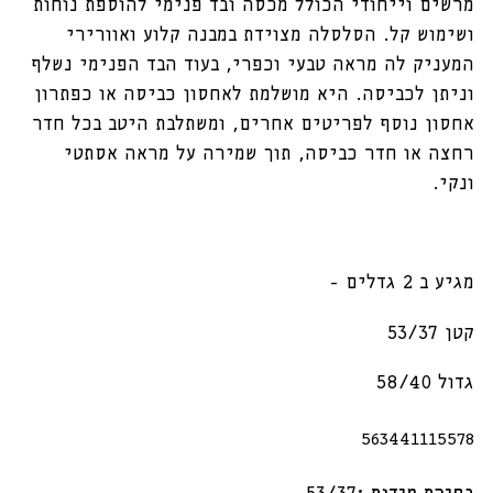
מרשים וייחודי הכולל מכסה ובד פנימי להוספת נוחות
ושימוש קל. הסלסלה מצוידת במבנה קלוע ואוורירי
המעניק לה מראה טבעי וכפרי, בעוד הבד הפנימי נשלף
וניתן לכביסה. היא מושלמת לאחסון כביסה או כפתרון
אחסון נוסף לפריטים אחרים, ומשתלבת היטב בכל חדר
רחצה או חדר כביסה, תוך שמירה על מראה אסתטי
ונקי.
מגיע ב 2 גדלים -
קטן 53/37
גדול 58/40
מק"ט:
563441115578