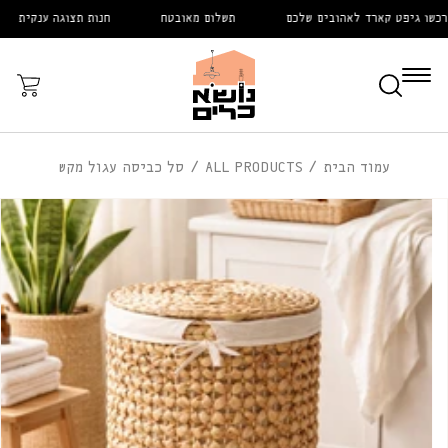
דלג
ו גיפט קארד לאהובים שלכם
תשלום מאובטח
חנות תצוגה ענקית
לתוכן
עֲגָלָה
עמוד הבית
ALL PRODUCTS
סל כביסה עגול מקש
דלג
לפרטי
המוצר