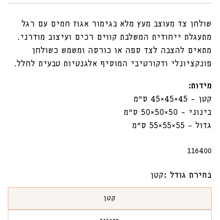
שולחן צד מעוצב מעץ מלא בגימור אגוז חמים עם רגל
מתעגלת ייחודית המשלבת קווים רכים ועיצוב מודרני.
מתאים להצבה לצד ספה או כורסה ומשמש כשולחן
פונקציונלי ודקורטיבי המוסיף אלגנטיות טבעית לחלל.
מידות:
קטן – 45×45×45 ס״מ
בינוני – 50×50×50 ס״מ
גדול – 55×55×55 ס״מ
מק"ט:
116400
בחירת גודל :
קטן
קטן
הגרסה
אזלה