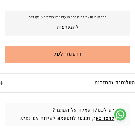
כמות
כמות
עבור
עבור
שעון
שעון
ברכישת מוצר זה חברי מועדון צוברים
37
נקודות
קיר
קיר
גדול
גדול
להצטרפות
מעץ
מעץ
בעיצוב
בעיצוב
דקורטיבי
דקורטיבי
עם
עם
גלגלי
גלגלי
הוספה לסל
שיניים
שיניים
משלוחים והחזרות
יש לכם/ן שאלה על המוצר?
לחצו כאן
, וכנסו לווטסאפ לשיחה עם נציג