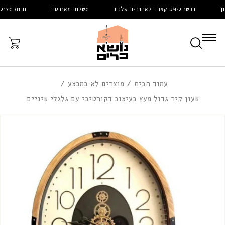
דלג
רכשו גיפט קארד לאהובים שלכם
תשלום מאובטח
חנות תצוגה 
לתוכן
עֲגָלָה
עמוד הבית
מוצרים לא במבצע
שעון קיר גדול מעץ בעיצוב דקורטיבי עם גלגלי שיניים
דלג
לפרטי
המוצר