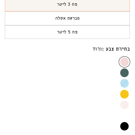
פח 3 ליטר
הגרסה
אזלה
מברשת אסלה
או
הגרסה
לא
אזלה
זמינה
פח 5 ליטר
או
הגרסה
לא
אזלה
זמינה
או
בחירת צבע :
ורוד
לא
זמינה
ורוד
טורקיז
תכלת
צהוב
קרם
לבן
שחור