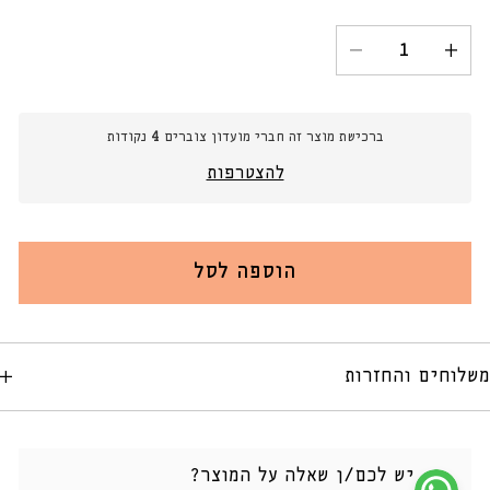
הגדל
הקטנת
כמות
כמות
עבור
עבור
פח/מברשת
פח/מברשת
ברכישת מוצר זה חברי מועדון צוברים
4
נקודות
אסלה
אסלה
רטרו
רטרו
להצטרפות
הוספה לסל
משלוחים והחזרות
יש לכם/ן שאלה על המוצר?