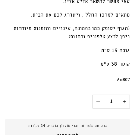
שאי אפשר להשאר אדיש אליו.
מתאים למרכז החלל , וישדרג לכם את הבית.
(הגוף יסופק כמו בתמונה, שינויים והזמנות מיוחדות
ניתן לבצע טלפונית ובחנות)
גובה 19 ס״מ
קוטר 38 ס״מ
מק"ט:
Am807
הגדל
הקטנת
כמות
כמות
עבור
עבור
מנורת
מנורת
ברכישת מוצר זה חברי מועדון צוברים
44
נקודות
תליה
תליה
פסים
פסים